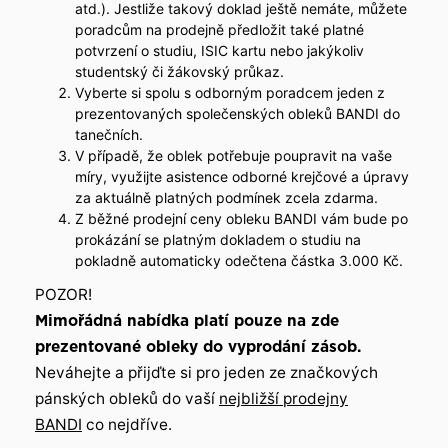
atd.). Jestliže takový doklad ještě nemáte, můžete
poradcům na prodejně předložit také platné
potvrzení o studiu, ISIC kartu nebo jakýkoliv
studentský či žákovský průkaz.
Vyberte si spolu s odborným poradcem jeden z
prezentovaných společenských obleků BANDI do
tanečních.
V případě, že oblek potřebuje poupravit na vaše
míry, využijte asistence odborné krejčové a úpravy
za aktuálně platných podmínek zcela zdarma.
Z běžné prodejní ceny obleku BANDI vám bude po
prokázání se platným dokladem o studiu na
pokladně automaticky odečtena částka 3.000 Kč.
POZOR!
Mimořádná nabídka platí pouze na zde
prezentované obleky do vyprodání zásob.
Neváhejte a přijďte si pro jeden ze značkových
pánských obleků do vaší
nejbližší prodejny
BANDI
co nejdříve.