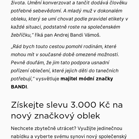
života. Umění konverzovat a tančit dodává člověku
potřebné sebevědomí. A mladý muž v dokonalém
obleku, který se umí chovat podle pravidel etikety v
každé situaci, podstatně roste na společenském
žebříčku,“
říká pan Andrej Bandi Vámoš.
„
Rád bych touto cestou pomohl rodinám, které
mohou mít v současné době omezené možnosti.
Pevně doufám, že jim tato podpora usnadní
pořízení oblečení, které jejich děti do tanečních
potřebují,“
vysvětluje
majitel módní značky
BANDI
.
Získejte slevu 3.000 Kč na
nový značkový oblek
Nechcete zbytečně utrácet? Využijte jedinečnou
nabídku a vyberte svému synovi nový společenský