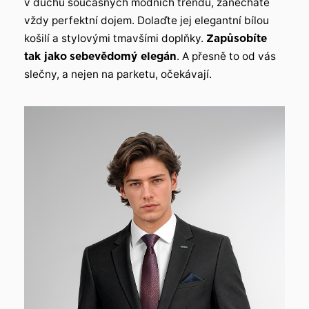
v duchu současných módních trendů, zanecháte
vždy perfektní dojem. Dolaďte jej elegantní bílou
košilí a stylovými tmavšími doplňky.
Zapůsobíte
tak jako
sebevědomý elegán
. A přesně to od vás
slečny, a nejen na parketu, očekávají.