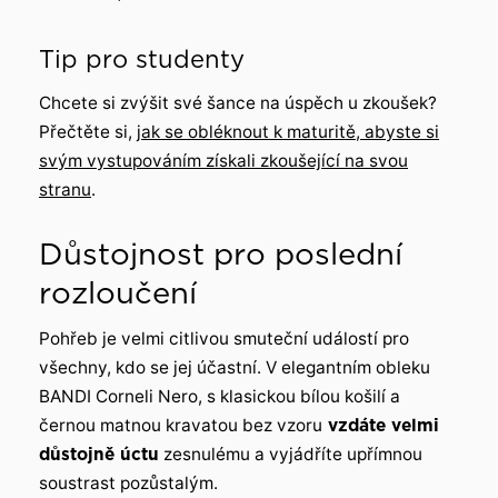
Tip pro studenty
Chcete si zvýšit své šance na úspěch u zkoušek?
Přečtěte si,
jak se obléknout k maturitě, abyste si
svým vystupováním získali zkoušející na svou
stranu
.
Důstojnost pro poslední
rozloučení
Pohřeb je velmi citlivou smuteční událostí pro
všechny, kdo se jej účastní. V elegantním obleku
BANDI Corneli Nero, s klasickou bílou košilí a
černou matnou kravatou bez vzoru
vzdáte velmi
důstojně úctu
zesnulému a vyjádříte upřímnou
soustrast pozůstalým.