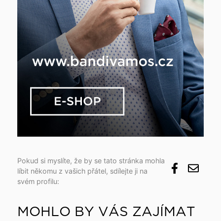
Pokud si myslíte, že by se tato stránka mohla
líbit někomu z vašich přátel, sdílejte ji na
svém profilu:
MOHLO BY VÁS ZAJÍMAT