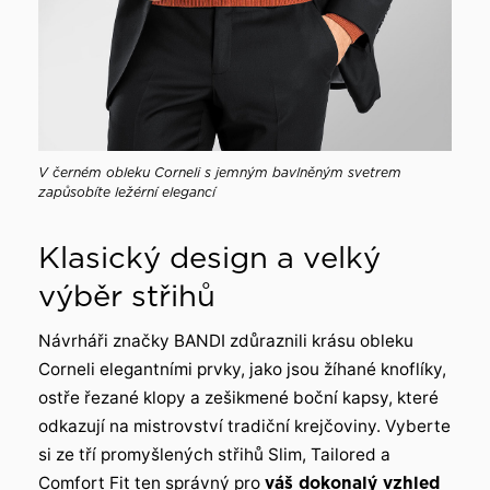
V černém obleku Corneli s jemným bavlněným svetrem
zapůsobíte ležérní elegancí
Klasický design a velký
výběr střihů
Návrháři značky BANDI zdůraznili krásu obleku
Corneli elegantními prvky, jako jsou žíhané knoflíky,
ostře řezané klopy a zešikmené boční kapsy, které
odkazují na mistrovství tradiční krejčoviny. Vyberte
si ze tří promyšlených střihů Slim, Tailored a
Comfort Fit ten správný pro
váš dokonalý vzhled