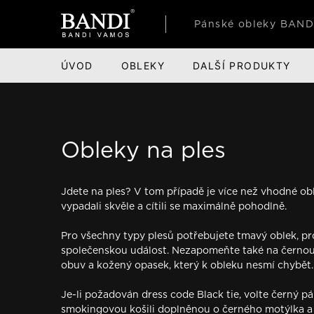
Pánské obleky BAND
ÚVOD
OBLEKY
DALŠÍ PRODUKTY
PÁNSKÉ OBLEKY
OBLEČENÍ
PRO ZÁKAZNÍKY
OBUV
PARTNE
Obleky na ples
Smokingy
Saka
Aktuality
Společe
Společe
Business obleky
Košile
Prodejny
Volnočas
Film, tel
Jdete na ples? V tom případě je více než vhodné ob
Obleky na ples
Kalhoty
Novinky
Zimní ob
Módní př
vypadali skvěle a cítili se maximálně pohodlně.
Společenské obleky
Svetry a roláky
Výprodej
Ponožky
Sport
Pro všechny typy plesů potřebujete tmavý oblek, pr
Obleky do tanečních
Vesty
Napište řediteli
Péče o o
Taneční 
společenskou událost. Nezapomeňte také na černo
obuv a kožený opasek, který k obleku nesmí chybět.
Obleky ke zkouškám
Trika
Doplňky 
Firmy a 
Je-li požadován dress code Black tie, volte černý p
Obleky na svatbu
Polotrika a polokošile
Oblékli 
smokingovou košili doplněnou o černého motýlka a