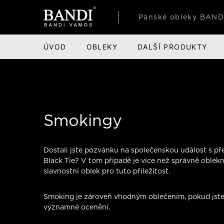
Pánské obleky BAND
ÚVOD
OBLEKY
DALŠÍ PRODUKTY
PÁNSKÉ OBLEKY
OBLEČENÍ
PRO ZÁKAZNÍKY
OBUV
PARTNE
Smokingy
Saka
Aktuality
Společe
Společe
Smokingy
Business obleky
Košile
Prodejny
Volnočas
Film, tel
Obleky na ples
Kalhoty
Novinky
Zimní ob
Módní př
Dostali jste pozvánku na společenskou událost s
Společenské obleky
Svetry a roláky
Výprodej
Ponožky
Sport
Black Tie? V tom případě je více než správně oblékn
slavnostní oblek pro tuto příležitost.
Obleky do tanečních
Vesty
Napište řediteli
Péče o o
Taneční 
Obleky ke zkouškám
Trika
Smoking je zároveň vhodným oblečením, pokud jste
Doplňky 
Firmy a 
významné ocenění.
Obleky na svatbu
Polotrika a polokošile
Oblékli 