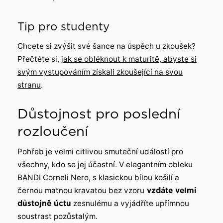
Tip pro studenty
Chcete si zvýšit své šance na úspěch u zkoušek?
Přečtěte si,
jak se obléknout k maturitě, abyste si
svým vystupováním získali zkoušející na svou
stranu
.
Důstojnost pro poslední
rozloučení
Pohřeb je velmi citlivou smuteční událostí pro
všechny, kdo se jej účastní. V elegantním obleku
BANDI Corneli Nero, s klasickou bílou košilí a
černou matnou kravatou bez vzoru
vzdáte velmi
důstojně úctu
zesnulému a vyjádříte upřímnou
soustrast pozůstalým.