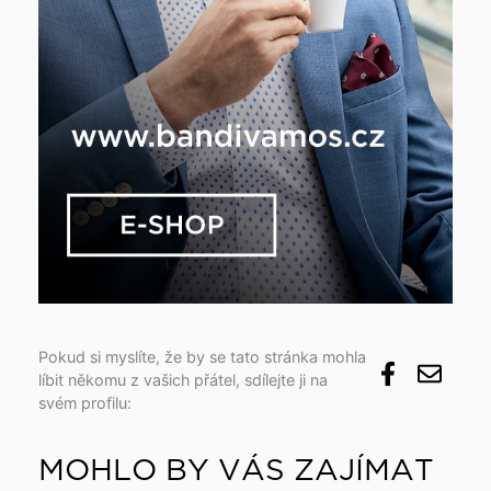
Pokud si myslíte, že by se tato stránka mohla
líbit někomu z vašich přátel, sdílejte ji na
svém profilu:
MOHLO BY VÁS ZAJÍMAT