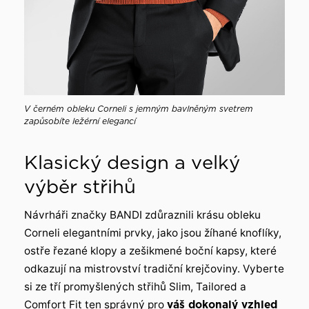
V černém obleku Corneli s jemným bavlněným svetrem
zapůsobíte ležérní elegancí
Klasický design a velký
výběr střihů
Návrháři značky BANDI zdůraznili krásu obleku
Corneli elegantními prvky, jako jsou žíhané knoflíky,
ostře řezané klopy a zešikmené boční kapsy, které
odkazují na mistrovství tradiční krejčoviny. Vyberte
si ze tří promyšlených střihů Slim, Tailored a
Comfort Fit ten správný pro
váš dokonalý vzhled