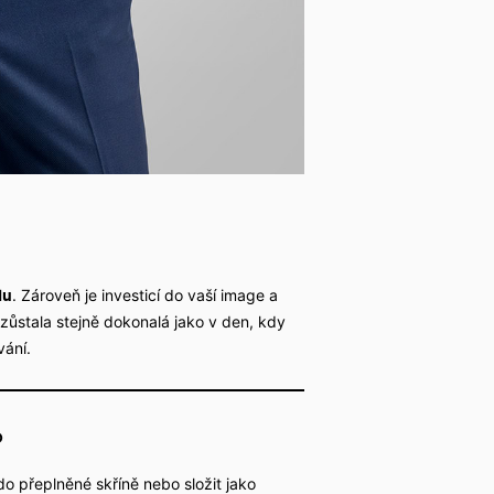
. Zároveň je investicí do vaší image a
lu
 zůstala stejně dokonalá jako v den, kdy
vání.
?
do přeplněné skříně nebo složit jako