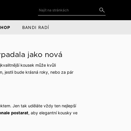
SHOP
BANDI RADÍ
DOPLŇKY
SOCIÁLNÍ SÍTĚ
 vypadala jako nová
Kravaty a motýlky
YouTube
jkvalitnější kousek může kvůli
for
ce
Kravatové spony
LinkedIn
, jestli bude krásná roky, nebo za pár
Manžetové knoflíčky
Facebook
Kapesníčky do saka
Instagram
Odznaky a piny do saka
ktem. Jen tak uděláte vždy ten nejlepší
, aby elegantní kousky ve
onale postarat
Kožené doplňky
Šály, čepice a rukavice