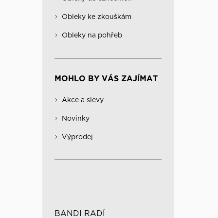
Obleky na pohřeb
Kabáty
Významné
Obleky ke zkouškám
Kombinovatelné obleky
Spodní prádlo
Obleky na pohřeb
MOHLO BY VÁS ZAJÍMAT
Akce a slevy
Novinky
Výprodej
BANDI RADÍ