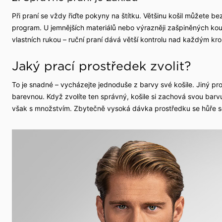
Při praní se vždy řiďte pokyny na štítku. Většinu košil můžete b
program. U jemnějších materiálů nebo výrazněji zašpiněných kous
vlastních rukou – ruční praní dává větší kontrolu nad každým kr
Jaký prací prostředek zvolit?
To je snadné – vycházejte jednoduše z barvy své košile. Jiný pros
barevnou. Když zvolíte ten správný, košile si zachová svou bar
však s množstvím. Zbytečně vysoká dávka prostředku se hůře 