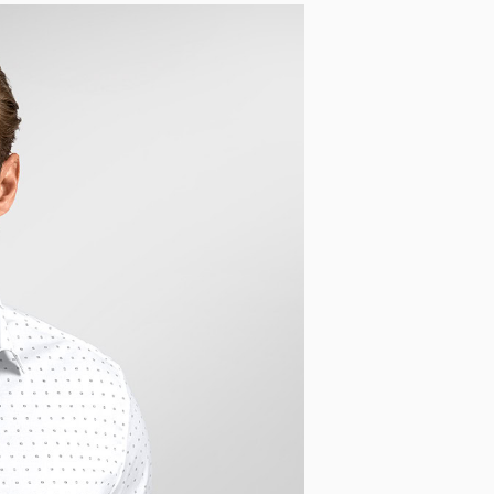
Společenské rukavice
Obaly na oblek
Opasky a šle
Smokingové sety
Deštníky