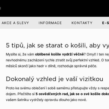
I
AKCE A SLEVY
INFORMACE
KONTAKTY
E-
ŘI
BANDI BRANDS
KARIÉRA
5 tipů, jak se starat o košili, aby
nská obuv
nská odpovědnost
Dárky pro muže
O společnosti
Myslíte si, že vám
? Omyl! I ten ne
oblíbené košile vydrží věčně
ová obuv
evize a divadlo
Parfémová řada Aprimé 
Benefity pro zaměstnan
nevhodnému zacházení rychle ztratit svůj perfektní vzhled. O tom
Men
měsíců skončí jako hadr v dílně, rozhoduje správná péče.
uv
ehlídky
Volná pracovní místa
Caffé BANDI
Dokonalý vzhled je vaší vizitkou
Caffé Set BANDI
buv
školy
Proto ke svému oblečení i sobě samému přistupujte vždy s respe
dojem. Přečtěte si
5 osvědčených rad, jak se o své košile dok
k obuvi
společnosti
vašem šatníku vydržely opravdu dlouho jako nové.
jsme