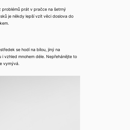
ez problémů prát v pračce na šetrný
ků je někdy lepší vzít věci doslova do
okem.
tředek se hodí na bílou, jiný na
vu i vzhled mnohem déle. Nepřehánějte to
se vymývá.