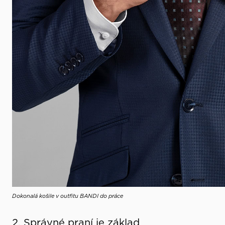
Dokonalá košile v outfitu BANDI do práce
2. Správné praní je základ