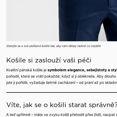
Starejte se o své oblíbené košile tak, aby vám dělaly radost co nejdéle
Košile si zaslouží vaši péči
Kvalitní pánská košile je
symbolem elegance, sebejistoty a sty
pohodlí, která se vrátí pokaždé, když si ji obléknete. Aby dlouho
jste ji pořídili, vyžaduje šetrné zacházení – od praní až po sklado
Víte, jak se o košili starat správně
A teď upřímně – máte ve zvyku košili přehodit přes židli, nacpat 