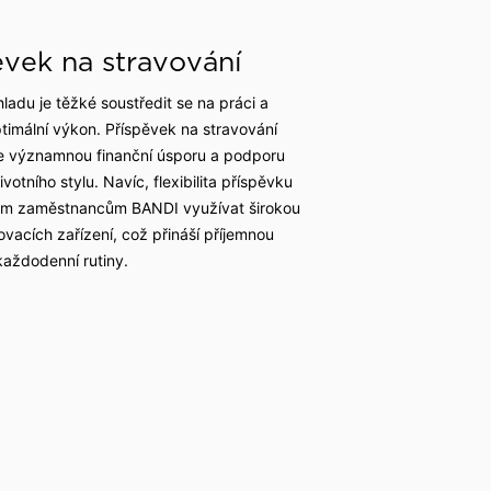
Společenské rukavice
ěvek na stravování
Obaly na oblek
ladu je těžké soustředit se na práci a
Opasky a šle
timální výkon. Příspěvek na stravování
Smokingové sety
e významnou finanční úsporu a podporu
votního stylu. Navíc, flexibilita příspěvku
Deštníky
em zaměstnancům BANDI využívat širokou
ovacích zařízení, což přináší příjemnou
aždodenní rutiny.