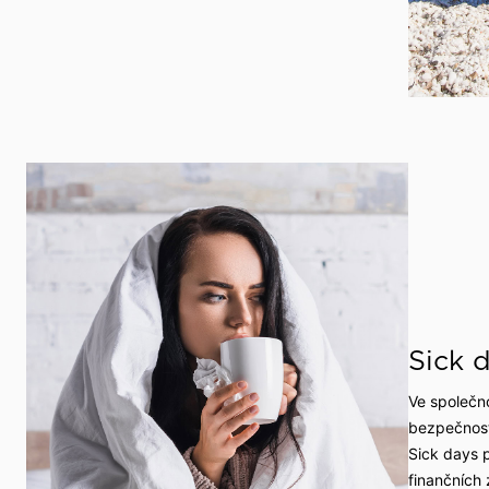
Sick 
Ve společn
bezpečnost
Sick days 
finančních 