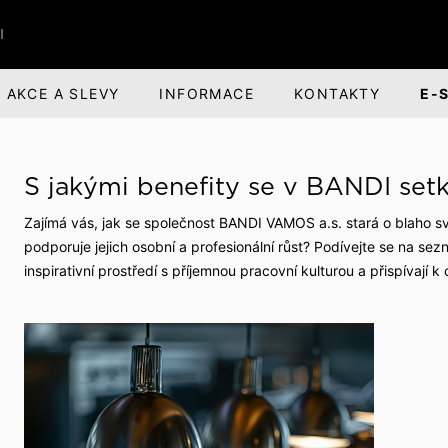
I
AKCE A SLEVY
INFORMACE
KONTAKTY
E-
ŘI
BANDI BRANDS
KARIÉRA
S jakými benefity se v BANDI set
nská obuv
nská odpovědnost
Dárky pro muže
O společnosti
Zajímá vás, jak se společnost BANDI VAMOS a.s. stará o blah
ová obuv
evize a divadlo
Parfémová řada Aprimé 
Benefity pro zaměstnan
podporuje jejich osobní a profesionální růst? Podívejte se na sez
Men
inspirativní prostředí s příjemnou pracovní kulturou a přispívají
uv
ehlídky
Volná pracovní místa
Caffé BANDI
Caffé Set BANDI
buv
školy
k obuvi
společnosti
jsme