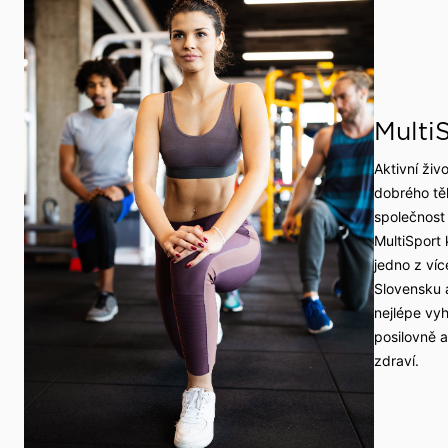
Multi
Aktivní živ
dobrého těl
společnost
MultiSport 
jedno z víc
Slovensku a
nejlépe vyh
posilovně a
zdraví.