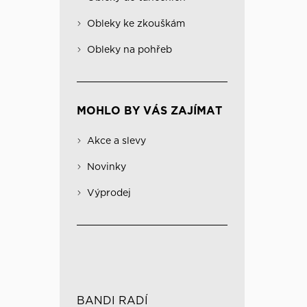
Obleky na pohřeb
Kabáty
Významné
Obleky ke zkouškám
Kombinovatelné obleky
Spodní prádlo
Obleky na pohřeb
MOHLO BY VÁS ZAJÍMAT
Akce a slevy
Novinky
Výprodej
BANDI RADÍ