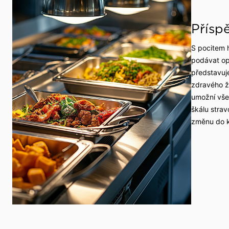
 události
Přísp
S pocitem h
podávat op
představuj
zdravého ži
umožní vš
škálu strav
změnu do k