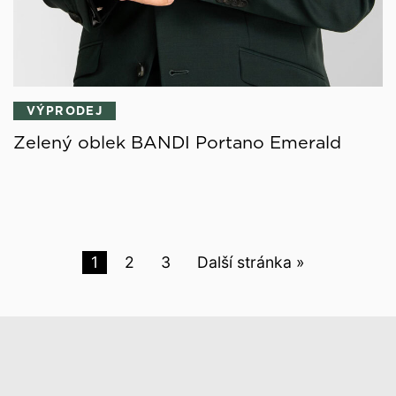
VÝPRODEJ
Zelený oblek BANDI Portano Emerald
1
2
3
Další stránka »