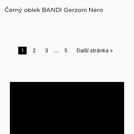
Černý oblek BANDI Gerzoni Nero
1
2
3
…
5
Další stránka »