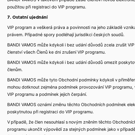
použitou při registraci do VIP programu.
7. Ostatní ujednání
VIP program a veškerá práva a povinnosti na jeho základě vznikaj
právem. Případné spory podléhají jurisdikci českých soudů.
BANDI VAMOS může kdykoli i bez udání důvodů zcela zrušit VIP
členství všech Členů ke dni zrušení VIP programu.
BANDI VAMOS může kdykoli i bez udání důvodů omezit poskyto
členům.
BANDI VAMOS může tyto Obchodní podmínky kdykoli v přiměřen
mohou dotknout zejména podmínek provozování VIP programu, vý
VIP programu a podmínek jejich čerpání.
BANDI VAMOS oznámí změnu těchto Obchodních podmínek elektr
poskytnutou při registraci do VIP programu.
V případě, že člen nesouhlasí s novým zněním těchto Obchodníc
programu ukončit výpovědí za stejných podmínek jako v případě u