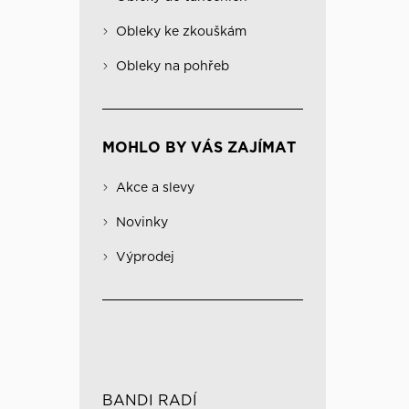
Obleky na pohřeb
Kabáty
Významné
Obleky ke zkouškám
Kombinovatelné obleky
Spodní prádlo
Obleky na pohřeb
MOHLO BY VÁS ZAJÍMAT
Akce a slevy
Novinky
Výprodej
BANDI RADÍ