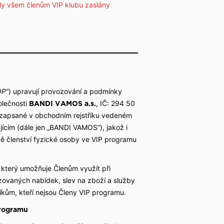
ly všem členům VIP klubu zaslány
Společenské rukavice
Obaly na oblek
Opasky a šle
Smokingové sety
Deštníky
OP
“) upravují provozování a podmínky
olečnosti
, IČ: 294 50
BANDI VAMOS a.s.
, zapsané v obchodním rejstříku vedeném
ícím (dále jen „BANDI VAMOS“), jakož i
dě členství fyzické osoby ve VIP programu
který umožňuje Členům využít při
ovaných nabídek, slev na zboží a služby
íkům, kteří nejsou Členy VIP programu.
programu