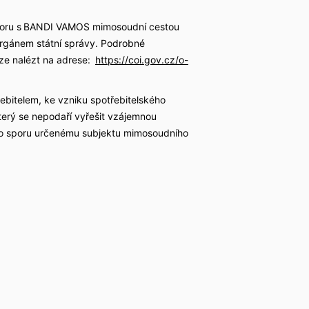
í sporu s BANDI VAMOS mimosoudní cestou
orgánem státní správy. Podrobné
ze nalézt na adrese:
https://coi.gov.cz/o-
ebitelem, ke vzniku spotřebitelského
terý se nepodaří vyřešit vzájemnou
o sporu určenému subjektu mimosoudního