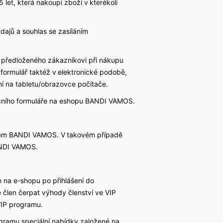
let, která nakoupí zboží v kterékoli
dajů a souhlas se zasíláním
e předloženého zákazníkovi při nákupu
ormulář taktéž v elektronické podobě,
í na tabletu/obrazovce počítače.
račního formuláře na eshopu BANDI VAMOS.
čtem BANDI VAMOS. V takovém případě
ANDI VAMOS.
 na e-shopu po přihlášení do
člen čerpat výhody členství ve VIP
 VIP programu.
ramu speciální nabídky založené na