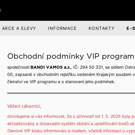
I
AKCE A SLEVY
INFORMACE
KONTAKTY
E-
ŘI
BANDI BRANDS
KARIÉRA
Obchodní podmínky VIP progra
nská obuv
nská odpovědnost
Dárky pro muže
O společnosti
společnosti
, IČ: 294 50 331, se sídlem Ost
BANDI VAMOS a.s.
ová obuv
evize a divadlo
Parfémová řada Aprimé 
Benefity pro zaměstnan
00, zapsané v obchodním rejstříku vedeném Krajským soudem v O
Men
členství ve VIP programu a o stanovení jeho podmínek.
uv
ehlídky
Volná pracovní místa
Caffé BANDI
Caffé Set BANDI
Vážení zákazníci,
buv
školy
dovolujeme si vás informovat, že s účinností od 1. 5. 2025 byl
k obuvi
společnosti
aktualizovány a dosavadní systém sbírání a uplatňování bodů uko
jsme
členové VIP klubu informováni e-mailem, včetně informací o vy