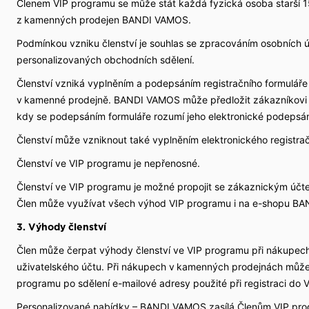
Členem VIP programu se může stát každá fyzická osoba starší 15 
z kamenných prodejen BANDI VAMOS.
Podmínkou vzniku členství je souhlas se zpracováním osobních ú
personalizovaných obchodních sdělení.
Členství vzniká vyplněním a podepsáním registračního formulář
v kamenné prodejně. BANDI VAMOS může předložit zákazníkovi f
kdy se podepsáním formuláře rozumí jeho elektronické podepsán
Členství může vzniknout také vyplněním elektronického regist
Členství ve VIP programu je nepřenosné.
Členství ve VIP programu je možné propojit se zákaznickým ú
Člen může využívat všech výhod VIP programu i na e-shopu B
3. Výhody členství
Člen může čerpat výhody členství ve VIP programu při nákupech
uživatelského účtu. Při nákupech v kamenných prodejnách může 
programu po sdělení e-mailové adresy použité při registraci do
Personalizované nabídky – BANDI VAMOS zasílá Členům VIP prog