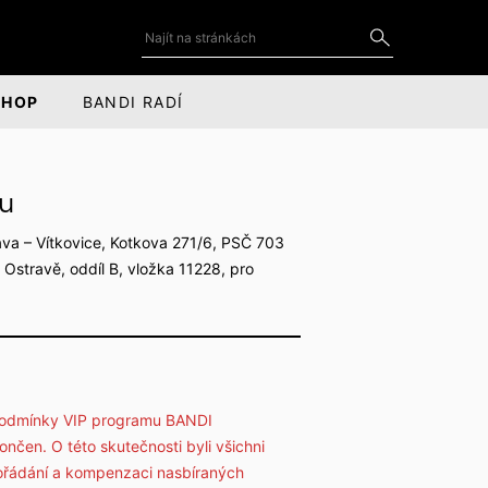
SHOP
BANDI RADÍ
DOPLŇKY
SOCIÁLNÍ SÍTĚ
mu
Kravaty a motýlky
YouTube
rava – Vítkovice, Kotkova 271/6, PSČ 703
for
ce
Kravatové spony
LinkedIn
stravě, oddíl B, vložka 11228, pro
Manžetové knoflíčky
Facebook
Kapesníčky do saka
Instagram
Odznaky a piny do saka
y podmínky VIP programu BANDI
Kožené doplňky
nčen. O této skutečnosti byli všichni
Šály, čepice a rukavice
pořádání a kompenzaci nasbíraných