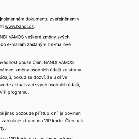
tejnojmenném dokumentu zveřejněném v
sti
www.bandi.cz
.
 BANDI VAMOS veškeré změny svých
nebo e-mailem zaslaným z e-mailové
dpovědnost pouze Člen. BANDI VAMOS
známení změny osobních údajů ze strany
dajů, pokud se dozví, že u dříve
vede aktualizaci svých osobních údajů,
 VIP programu.
oli jinak pozbude přístup k ní, je povinen
ablokuje ztracenou VIP kartu. Člen pak
rty.
kou VIP kartu na e-mailovou adresu