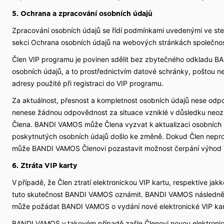
5. Ochrana a zpracování osobních údajů
Zpracování osobních údajů se řídí podmínkami uvedenými ve s
sekci Ochrana osobních údajů na webových stránkách společno
Člen VIP programu je povinen sdělit bez zbytečného odkladu
osobních údajů, a to prostřednictvím datové schránky, poštou 
adresy použité při registraci do VIP programu.
Za aktuálnost, přesnost a kompletnost osobních údajů nese o
nenese žádnou odpovědnost za situace vzniklé v důsledku neo
Člena. BANDI VAMOS může Člena vyzvat k aktualizaci osobních ú
poskytnutých osobních údajů došlo ke změně. Dokud Člen nepro
může BANDI VAMOS Členovi pozastavit možnost čerpání výhod
6. Ztráta VIP karty
V případě, že Člen ztratí elektronickou VIP kartu, respektive jakk
tuto skutečnost BANDI VAMOS oznámit. BANDI VAMOS následně z
může požádat BANDI VAMOS o vydání nové elektronické VIP ka
BANDI VAMOS v takovém případě zašle Členovi novou elektronic