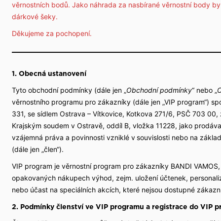
věrnostních bodů. Jako náhrada za nasbírané věrnostní body by
 události
dárkové šeky.
Děkujeme za pochopení.
1. Obecná ustanovení
Tyto obchodní podmínky (dále jen „
Obchodní podmínky
“ nebo „
věrnostního programu pro zákazníky (dále jen „VIP program“) sp
331, se sídlem Ostrava – Vítkovice, Kotkova 271/6, PSČ 703 00
Krajským soudem v Ostravě, oddíl B, vložka 11228, jako prodávaj
vzájemná práva a povinnosti vzniklé v souvislosti nebo na zákla
(dále jen „člen“).
VIP program je věrnostní program pro zákazníky BANDI VAMOS, 
opakovaných nákupech výhod, zejm. uložení účtenek, personaliz
nebo účast na speciálních akcích, které nejsou dostupné zákazn
2. Podmínky členství ve VIP programu a registrace do VIP 