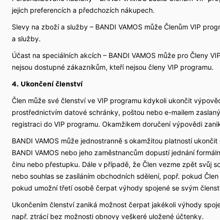
jejich preferencích a předchozích nákupech.
Slevy na zboží a služby – BANDI VAMOS může Členům VIP progra
a služby.
Účast na speciálních akcích – BANDI VAMOS může pro Členy VIP 
nejsou dostupné zákazníkům, kteří nejsou členy VIP programu.
4. Ukončení členství
Člen může své členství ve VIP programu kdykoli ukončit výpov
prostřednictvím datové schránky, poštou nebo e-mailem zaslaný
registraci do VIP programu. Okamžikem doručení výpovědi zanik
BANDI VAMOS může jednostranně s okamžitou platností ukončit čl
BANDI VAMOS nebo jeho zaměstnancům dopustí jednání formálně
činu nebo přestupku. Dále v případě, že Člen vezme zpět svůj 
nebo souhlas se zasíláním obchodních sdělení, popř. pokud Čle
pokud umožní třetí osobě čerpat výhody spojené se svým člens
Ukončením členství zaniká možnost čerpat jakékoli výhody spoje
např. ztrácí bez možnosti obnovy veškeré uložené účtenky.