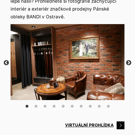
lépe našli? Prohlédněte si fotografie zachycující
interiér a exteriér značkové prodejny Pánské
obleky BANDI v Ostravě.
VIRTUÁLNÍ PROHLÍDKA