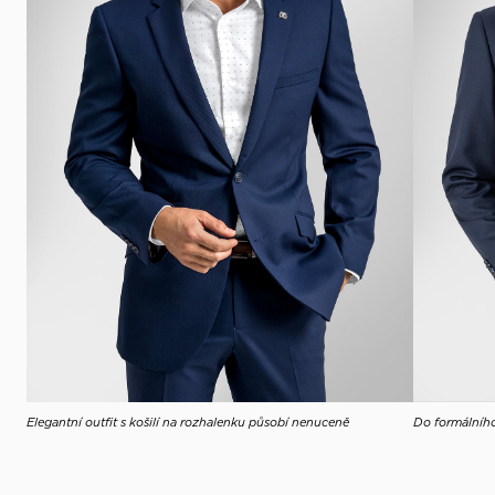
Elegantní outfit s košilí na rozhalenku působí nenuceně
Do formálního