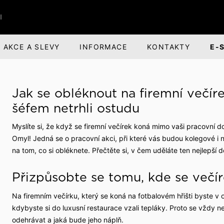
I
AKCE A SLEVY
INFORMACE
KONTAKTY
E-
ŘI
BANDI BRANDS
KARIÉRA
Jak se obléknout na firemní večíre
nská obuv
nská odpovědnost
Dárky pro muže
O společnosti
šéfem netrhli ostudu
ová obuv
evize a divadlo
Parfémová řada Aprimé 
Benefity pro zaměstnan
Myslíte si, že když se firemní večírek koná mimo vaši pracovní d
Men
Omyl! Jedná se o pracovní akci, při které vás budou kolegové i na
uv
ehlídky
Volná pracovní místa
Caffé BANDI
na tom, co si obléknete. Přečtěte si, v čem uděláte ten nejlepší 
Caffé Set BANDI
Přizpůsobte se tomu, kde se večí
buv
školy
Na firemním večírku, který se koná na fotbalovém hřišti byste v o
k obuvi
společnosti
kdybyste si do luxusní restaurace vzali tepláky. Proto se vždy ne
jsme
odehrávat a jaká bude jeho náplň.