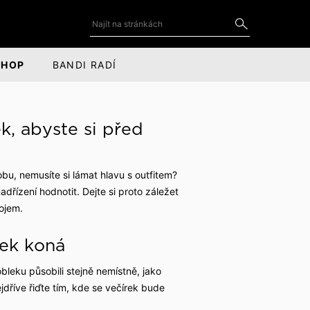
SHOP
BANDI RADÍ
DOPLŇKY
SOCIÁLNÍ SÍTĚ
k, abyste si před
Kravaty a motýlky
YouTube
for
ce
Kravatové spony
LinkedIn
obu, nemusíte si lámat hlavu s outfitem?
dřízení hodnotit. Dejte si proto záležet
Manžetové knoflíčky
Facebook
dojem.
Kapesníčky do saka
Instagram
rek koná
Odznaky a piny do saka
bleku působili stejně nemístně, jako
Kožené doplňky
jdříve řiďte tím, kde se večírek bude
Šály, čepice a rukavice