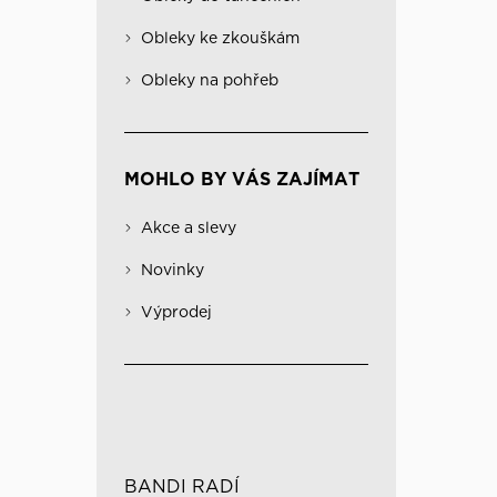
Obleky na pohřeb
Kabáty
Významné
Obleky ke zkouškám
Kombinovatelné obleky
Spodní prádlo
Obleky na pohřeb
MOHLO BY VÁS ZAJÍMAT
Akce a slevy
Novinky
Výprodej
BANDI RADÍ