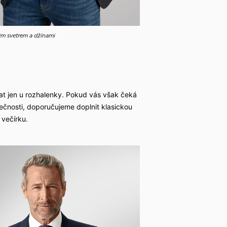
ým svetrem a džínami
at jen u rozhalenky. Pokud vás však čeká
lečnosti, doporučujeme doplnit klasickou
 večírku.