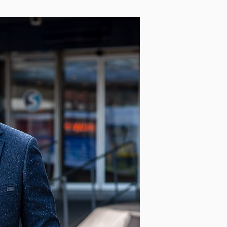
Společenské rukavice
Obaly na oblek
Opasky a šle
Smokingové sety
Deštníky