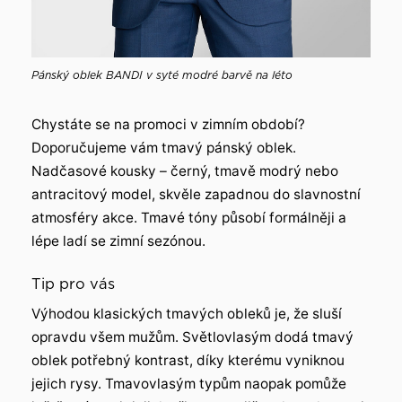
Pánský oblek BANDI v syté modré barvě na léto
Chystáte se na promoci v zimním období?
Doporučujeme vám tmavý pánský oblek.
Nadčasové kousky – černý, tmavě modrý nebo
antracitový model, skvěle zapadnou do slavnostní
atmosféry akce. Tmavé tóny působí formálněji a
lépe ladí se zimní sezónou.
Tip pro vás
Výhodou klasických tmavých obleků je, že sluší
opravdu všem mužům. Světlovlasým dodá tmavý
oblek potřebný kontrast, díky kterému vyniknou
jejich rysy. Tmavovlasým typům naopak pomůže