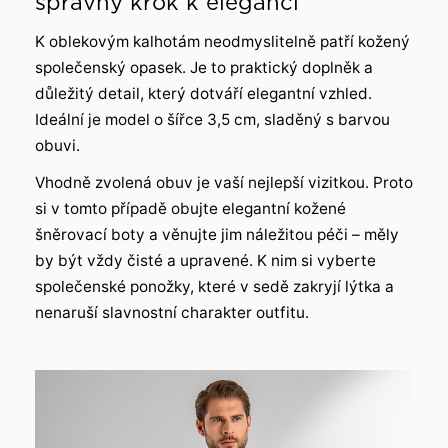
správný krok k eleganci
K oblekovým kalhotám neodmyslitelně patří kožený
společenský opasek. Je to praktický doplněk a
důležitý detail, který dotváří elegantní vzhled.
Ideální je model o šířce 3,5 cm, sladěný s barvou
obuvi.
Vhodně zvolená obuv je vaší nejlepší vizitkou. Proto
si v tomto případě obujte elegantní kožené
šněrovací boty a věnujte jim náležitou péči – měly
by být vždy čisté a upravené. K nim si vyberte
společenské ponožky, které v sedě zakryjí lýtka a
nenaruší slavnostní charakter outfitu.