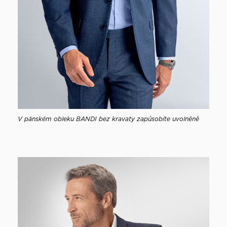
V pánském obleku BANDI bez kravaty zapůsobíte uvolněně