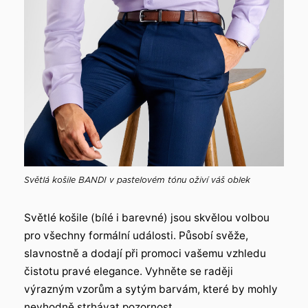
Světlá košile BANDI v pastelovém tónu oživí váš oblek
Světlé košile (bílé i barevné) jsou skvělou volbou
pro všechny formální události. Působí svěže,
slavnostně a dodají při promoci vašemu vzhledu
čistotu pravé elegance. Vyhněte se raději
výrazným vzorům a sytým barvám, které by mohly
nevhodně strhávat pozornost.