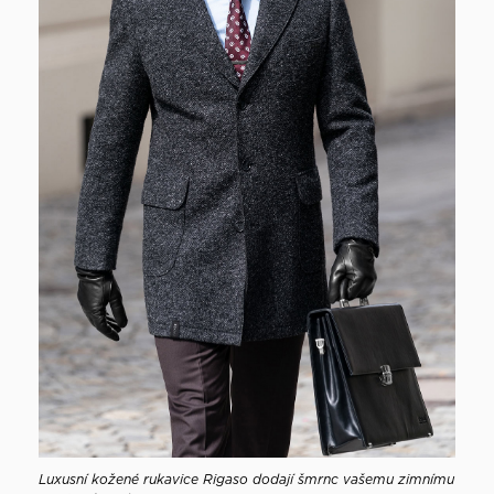
Luxusní kožené rukavice Rigaso dodají šmrnc vašemu zimnímu