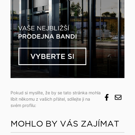
Pokud si myslíte, že by se tato stránka mohla
líbit někomu z vašich přátel, sdílejte ji na
svém profilu:
MOHLO BY VÁS ZAJÍMAT