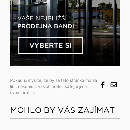
Pokud si myslíte, že by se tato stránka mohla
líbit někomu z vašich přátel, sdílejte ji na
svém profilu:
MOHLO BY VÁS ZAJÍMAT