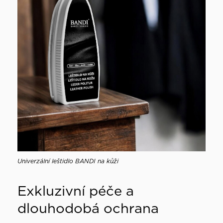
Univerzální leštidlo BANDI na kůži
Exkluzivní péče a
dlouhodobá ochrana