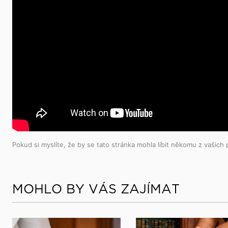
Pokud si myslíte, že by se tato stránka mohla líbit někomu z vašich př
MOHLO BY VÁS ZAJÍMAT