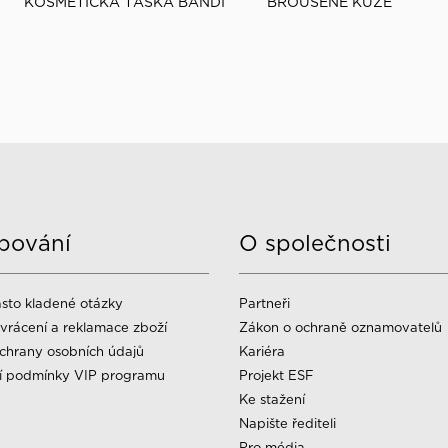
KOSMETICKÁ TAŠKA BANDI
BROUŠENÉ KŮŽE
pování
O společnosti
sto kladené otázky
Partneři
vrácení a reklamace zboží
Zákon o ochraně oznamovatelů
chrany osobních údajů
Kariéra
í podmínky VIP programu
Projekt ESF
Ke stažení
Napište řediteli
Pro média