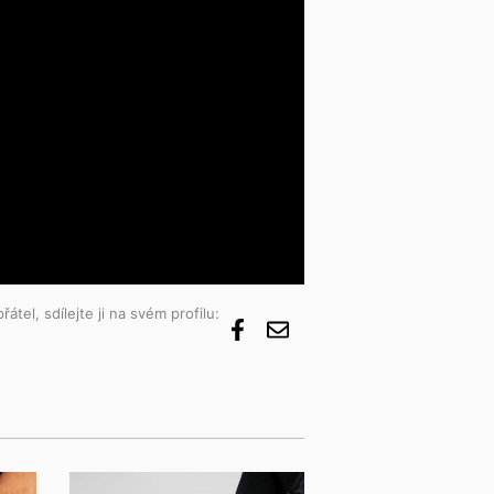
átel, sdílejte ji na svém profilu: