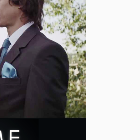
Společenské rukavice
Obaly na oblek
Opasky a šle
Smokingové sety
Deštníky