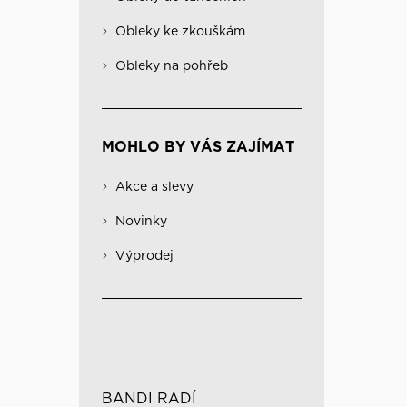
Obleky na pohřeb
Kabáty
Významné
Obleky ke zkouškám
Kombinovatelné obleky
Spodní prádlo
Obleky na pohřeb
MOHLO BY VÁS ZAJÍMAT
Akce a slevy
Novinky
Výprodej
BANDI RADÍ