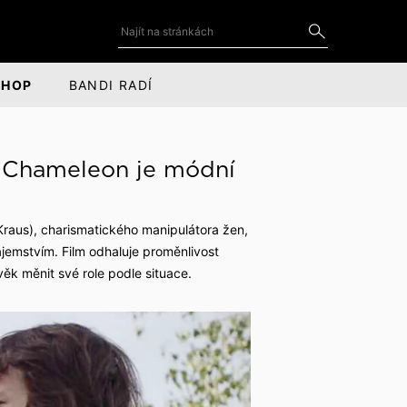
SHOP
BANDI RADÍ
DOPLŇKY
SOCIÁLNÍ SÍTĚ
 Chameleon je módní
Kravaty a motýlky
YouTube
for
ce
Kravatové spony
LinkedIn
Kraus), charismatického manipulátora žen,
ajemstvím. Film odhaluje proměnlivost
Manžetové knoflíčky
Facebook
věk měnit své role podle situace.
Kapesníčky do saka
Instagram
Odznaky a piny do saka
Kožené doplňky
Šály, čepice a rukavice