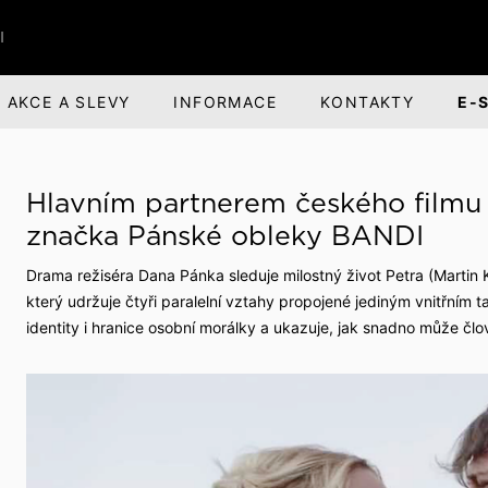
I
AKCE A SLEVY
INFORMACE
KONTAKTY
E-
ŘI
BANDI BRANDS
KARIÉRA
Hlavním partnerem českého filmu
nská obuv
nská odpovědnost
Dárky pro muže
O společnosti
značka Pánské obleky BANDI
ová obuv
evize a divadlo
Parfémová řada Aprimé 
Benefity pro zaměstnan
Drama režiséra Dana Pánka sleduje milostný život Petra (Martin 
Men
který udržuje čtyři paralelní vztahy propojené jediným vnitřním t
uv
ehlídky
Volná pracovní místa
Caffé BANDI
identity i hranice osobní morálky a ukazuje, jak snadno může člo
Caffé Set BANDI
buv
školy
k obuvi
společnosti
jsme