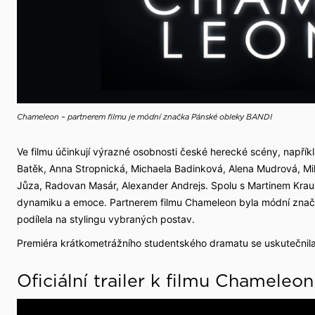
Chameleon – partnerem filmu je módní značka Pánské obleky BANDI
Ve filmu účinkují výrazné osobnosti české herecké scény, napřík
Batěk, Anna Stropnická, Michaela Badinková, Alena Mudrová, Milo
Jůza, Radovan Masár, Alexander Andrejs. Spolu s Martinem Kra
dynamiku a emoce. Partnerem filmu Chameleon byla módní znač
podílela na stylingu vybraných postav.
Premiéra krátkometrážního studentského dramatu se uskutečnila
Oficiální trailer k filmu Chameleon