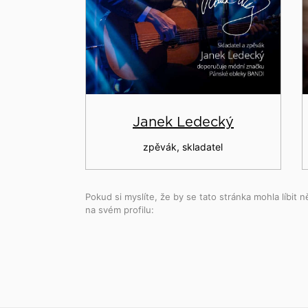
Janek Ledecký
zpěvák, skladatel
Pokud si myslíte, že by se tato stránka mohla líbit ně
na svém profilu: