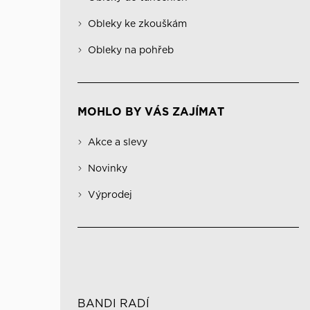
Obleky na pohřeb
Kabáty
Významné
Obleky ke zkouškám
Kombinovatelné obleky
Spodní prádlo
Obleky na pohřeb
MOHLO BY VÁS ZAJÍMAT
Akce a slevy
Novinky
Výprodej
BANDI RADÍ