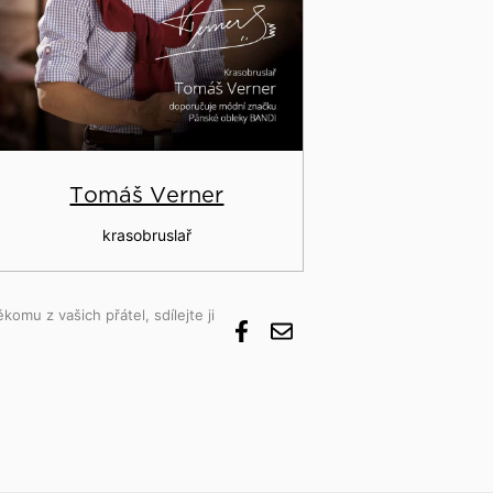
Tomáš Verner
krasobruslař
komu z vašich přátel, sdílejte ji