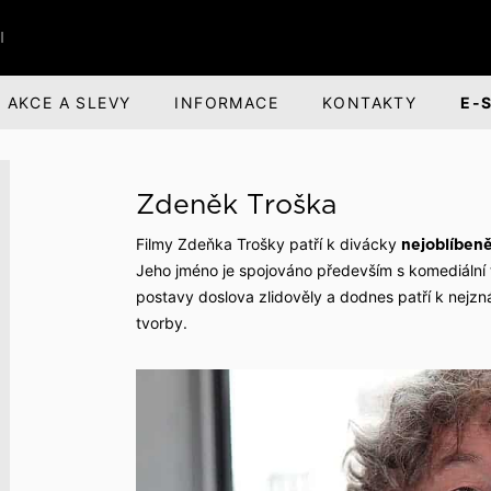
I
AKCE A SLEVY
INFORMACE
KONTAKTY
E-
ŘI
BANDI BRANDS
KARIÉRA
Zdeněk Troška
nská obuv
nská odpovědnost
Dárky pro muže
O společnosti
Filmy Zdeňka Trošky patří k divácky
nejoblíbeně
ová obuv
evize a divadlo
Parfémová řada Aprimé 
Benefity pro zaměstnan
Jeho jméno je spojováno především s komediální t
Men
postavy doslova zlidověly a dodnes patří k nej
uv
ehlídky
Volná pracovní místa
tvorby.
Caffé BANDI
Caffé Set BANDI
buv
školy
k obuvi
společnosti
jsme