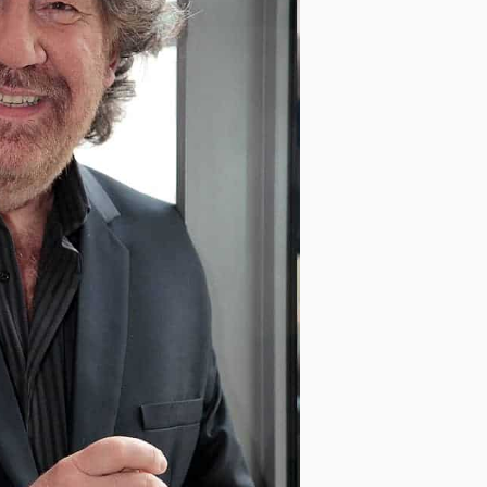
Společenské rukavice
Obaly na oblek
Opasky a šle
Smokingové sety
Deštníky