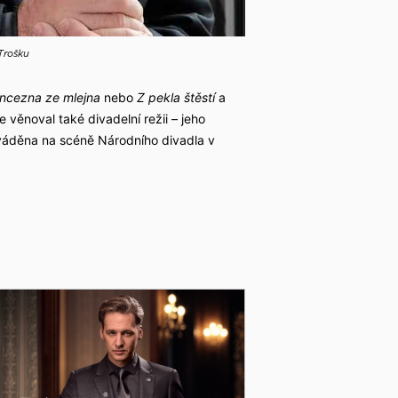
Trošku
incezna ze mlejna
nebo
Z pekla štěstí
a
e věnoval také divadelní režii – jeho
áděna na scéně Národního divadla v