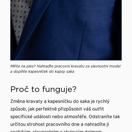
Míříte na ples? Nahraďte pracovní kravatu za slavnostní model
a doplňte kapesníček do kapsy saka
Proč to funguje?
Změna kravaty a kapesníčku do saka je rychlý
způsob, jak perfektně přizpůsobit váš outfit
specifické události nebo atmosféře. Odstraníte tak
určitou strohost pracovního dne a nahradíte ji
osobitým, slavnostním a stylovým dojmem.