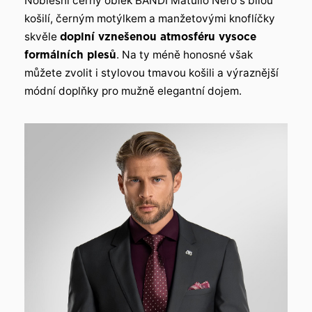
Noblesní černý oblek BANDI Matullo Nero s bílou
košilí, černým motýlkem a manžetovými knoflíčky
skvěle
doplní vznešenou atmosféru vysoce
formálních plesů
. Na ty méně honosné však
můžete zvolit i stylovou tmavou košili a výraznější
módní doplňky pro mužně elegantní dojem.