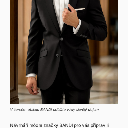
V černém obleku BANDI uděláte vždy skvělý dojem
Návrháři módní značky BANDI pro vás připravili