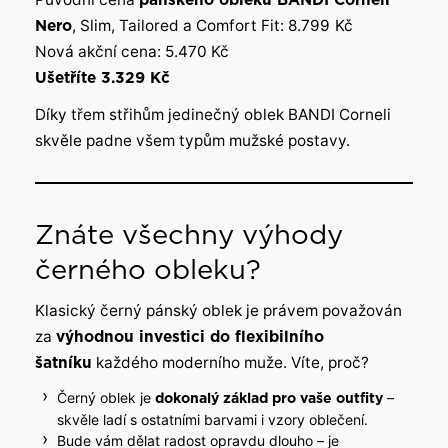
Nero
, Slim, Tailored a Comfort Fit: 8.799
Kč
Nová akční cena: 5.470 Kč
Ušetříte 3.329 Kč
Díky třem střihům jedinečný oblek BANDI Corneli
skvěle padne všem typům mužské postavy.
Znáte všechny výhody
černého obleku?
Klasický černý pánský oblek je právem považován
za
výhodnou investici do flexibilního
šatníku
každého moderního muže. Víte, proč?
Černý oblek je
–
dokonalý základ pro vaše outfity
skvěle ladí s ostatními barvami i vzory oblečení.
Bude vám dělat radost opravdu dlouho – je