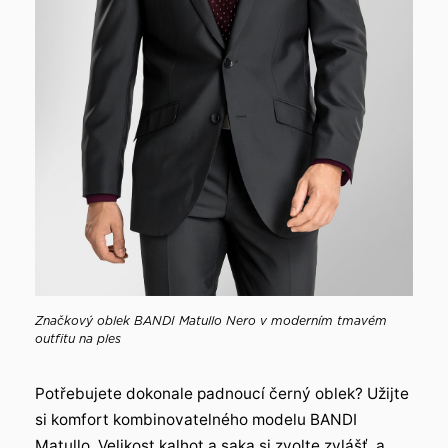
Značkový oblek BANDI Matullo Nero v moderním tmavém
outfitu na ples
Potřebujete dokonale padnoucí černý oblek? Užijte
si komfort kombinovatelného modelu BANDI
Matullo. Velikost kalhot a saka si zvolte zvlášť, a