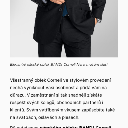
Elegantní pánský oblek BANDI Corneli Nero mužům sluší
Všestranný oblek Corneli ve stylovém provedení
nechá vyniknout vaši osobnost a přidá vám na
důrazu. V zaměstnání si tak snadněji získáte
respekt svých kolegů, obchodních partnerů i
klientů. Svým vytříbeným vkusem zapůsobíte také
na svatbách, oslavách a plesech.
Původní cena
pánského obleku BANDI Corneli