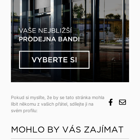
Pokud si myslíte, že by se tato stránka mohla
líbit někomu z vašich přátel, sdílejte ji na
svém profilu:
MOHLO BY VÁS ZAJÍMAT