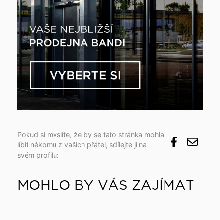
Pokud si myslíte, že by se tato stránka mohla
líbit někomu z vašich přátel, sdílejte ji na
svém profilu:
MOHLO BY VÁS ZAJÍMAT