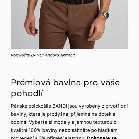
Polokošile BANDI Andoro Antracit
Prémiová bavlna pro vaše
pohodlí
Pánské polokošile BANDI jsou vyrobeny z prvotřídní
bavlny, která je prodyšná, příjemná na dotek a
odolná. Vyberte si modely s jemnou texturou z
kvalitní 100% bavlny nebo sáhněte po hladkém
provedení s 3% příměsí elastanu.
Dokonale se