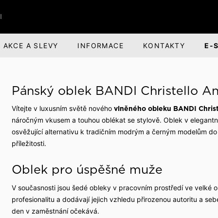
I
AKCE A SLEVY
INFORMACE
KONTAKTY
E-
ŘI
BANDI BRANDS
KARIÉRA
Pánský oblek BANDI Christello An
nská obuv
nská odpovědnost
Dárky pro muže
O společnosti
Vítejte v luxusním světě nového
vlněného obleku BANDI Christ
ová obuv
evize a divadlo
Parfémová řada Aprimé 
Benefity pro zaměstnan
náročným vkusem a touhou oblékat se stylově. Oblek v elegantní
Men
osvěžující alternativu k tradičním modrým a černým modelům do
uv
ehlídky
Volná pracovní místa
příležitosti.
Caffé BANDI
Caffé Set BANDI
Oblek pro úspěšné muže
buv
školy
V současnosti jsou šedé obleky v pracovním prostředí ve velké ob
k obuvi
společnosti
profesionalitu a dodávají jejich vzhledu přirozenou autoritu a s
jsme
den v zaměstnání očekává.