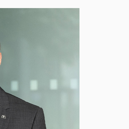
Společenské rukavice
Obaly na oblek
Opasky a šle
Smokingové sety
Deštníky