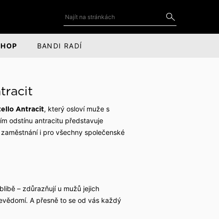
SHOP
BANDI RADÍ
DOPLŇKY
SOCIÁLNÍ SÍTĚ
tracit
Kravaty a motýlky
YouTube
, který osloví muže s
ello Antracit
for
ce
Kravatové spony
LinkedIn
m odstínu antracitu představuje
 zaměstnání i pro všechny společenské
Manžetové knoflíčky
Facebook
Kapesníčky do saka
Instagram
Odznaky a piny do saka
libě – zdůrazňují u mužů jejich
Kožené doplňky
ebevědomí. A přesně to se od vás každý
Šály, čepice a rukavice