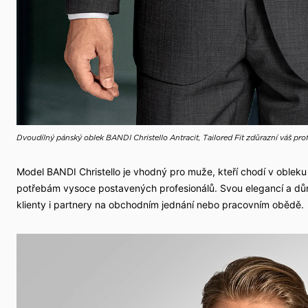
Dvoudílný pánský oblek BANDI Christello Antracit, Tailored Fit zdůrazní váš pro
Model BANDI Christello je vhodný pro muže, kteří chodí v obleku
potřebám vysoce postavených profesionálů. Svou elegancí a důr
klienty i partnery na obchodním jednání nebo pracovním obědě.