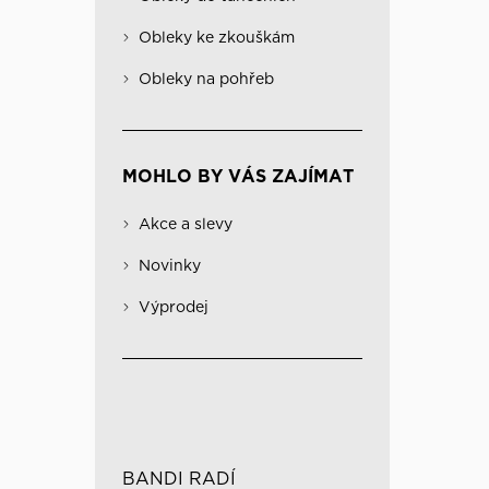
Obleky na pohřeb
Kabáty
Významné
Obleky ke zkouškám
Kombinovatelné obleky
Spodní prádlo
Obleky na pohřeb
MOHLO BY VÁS ZAJÍMAT
Akce a slevy
Novinky
Výprodej
BANDI RADÍ