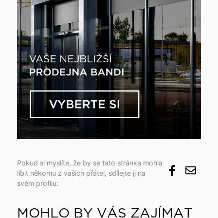
Pokud si myslíte, že by se tato stránka mohla
líbit někomu z vašich přátel, sdílejte ji na
svém profilu:
MOHLO BY VÁS ZAJÍMAT