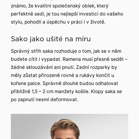
známo, že kvalitní společenský oblek, který
perfektně sedí, je tou nejlepší investicí do vašeho
stylu, pohodlí a úspěchu v práci i v životě.
Sako jako ušité na míru
Správný střih saka rozhoduje o tom, jak se v něm
budete cítit i vypadat. Ramena musí přesně sedět –
žádné sklouzávání ani pnutí. Zadní rozparky by
měly zůstat přirozeně rovné a rukávy končit u
kořene palce. Správně dlouhé budou odhalovat
přibližně 1,5 – 2 cm manžety košile. Klopy saka se
po zapnutí nesmí deformovat.