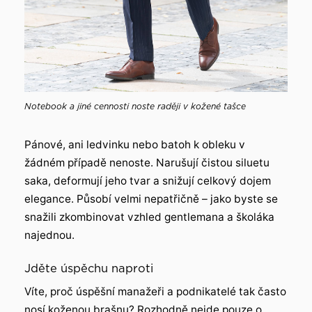
Notebook a jiné cennosti noste raději v kožené tašce
Pánové, ani ledvinku nebo batoh k obleku v
žádném případě nenoste. Narušují čistou siluetu
saka, deformují jeho tvar a snižují celkový dojem
elegance. Působí velmi nepatřičně – jako byste se
snažili zkombinovat vzhled gentlemana a školáka
najednou.
Jděte úspěchu naproti
Víte, proč úspěšní manažeři a podnikatelé tak často
nosí koženou brašnu? Rozhodně nejde pouze o