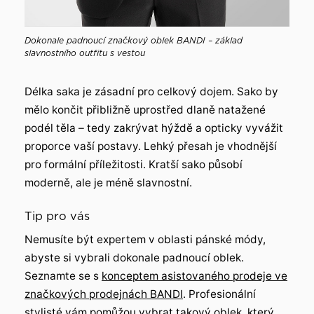
Dokonale padnoucí značkový oblek BANDI – základ
slavnostního outfitu s vestou
Délka saka je zásadní pro celkový dojem. Sako by
mělo končit přibližně uprostřed dlaně natažené
podél těla – tedy zakrývat hýždě a opticky vyvážit
proporce vaší postavy. Lehký přesah je vhodnější
pro formální příležitosti. Kratší sako působí
moderně, ale je méně slavnostní.
Tip pro vás
Nemusíte být expertem v oblasti pánské módy,
abyste si vybrali dokonale padnoucí oblek.
Seznamte se s
konceptem asistovaného prodeje ve
značkových prodejnách BANDI
. Profesionální
stylisté vám pomůžou vybrat takový oblek, který