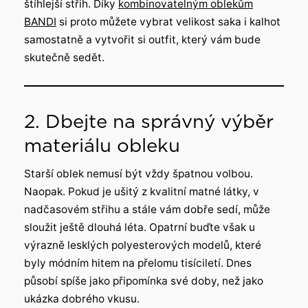
štíhlejší střih. Díky
kombinovatelným oblekům
BANDI
si proto můžete vybrat velikost saka i kalhot
samostatně a vytvořit si outfit, který vám bude
skutečně sedět.
2. Dbejte na správný výběr
materiálu obleku
Starší oblek nemusí být vždy špatnou volbou.
Naopak. Pokud je ušitý z kvalitní matné látky, v
nadčasovém střihu a stále vám dobře sedí, může
sloužit ještě dlouhá léta. Opatrní buďte však u
výrazně lesklých polyesterových modelů, které
byly módním hitem na přelomu tisíciletí. Dnes
působí spíše jako připomínka své doby, než jako
ukázka dobrého vkusu.