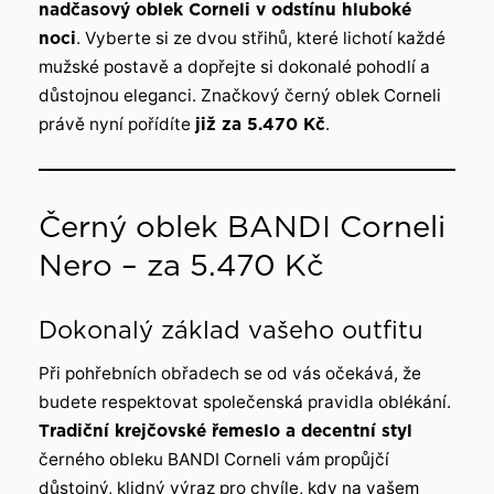
nadčasový oblek Corneli v odstínu hluboké
noci
. Vyberte si ze dvou střihů, které lichotí každé
mužské postavě a dopřejte si dokonalé pohodlí a
důstojnou eleganci. Značkový černý oblek Corneli
právě nyní pořídíte
již za 5.470 Kč
.
Černý oblek BANDI Corneli
Nero – za 5.470 Kč
Dokonalý základ vašeho outfitu
Při pohřebních obřadech se od vás očekává, že
budete respektovat společenská pravidla oblékání.
Tradiční krejčovské řemeslo a decentní styl
černého obleku BANDI Corneli vám propůjčí
důstojný, klidný výraz pro chvíle, kdy na vašem