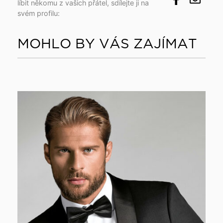
líbit někomu z vašich přátel, sdílejte ji na
svém profilu:
MOHLO BY VÁS ZAJÍMAT