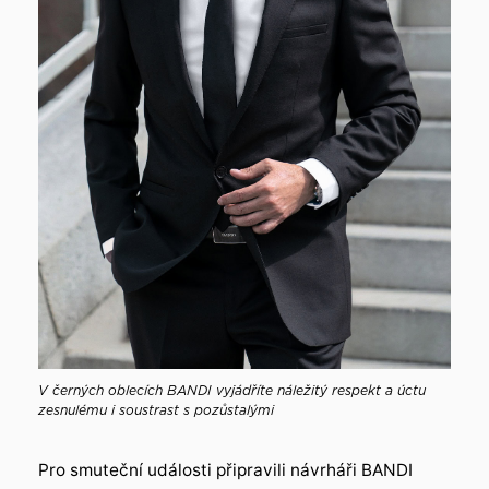
V černých oblecích BANDI vyjádříte náležitý respekt a úctu
zesnulému i soustrast s pozůstalými
Pro smuteční události připravili návrháři BANDI