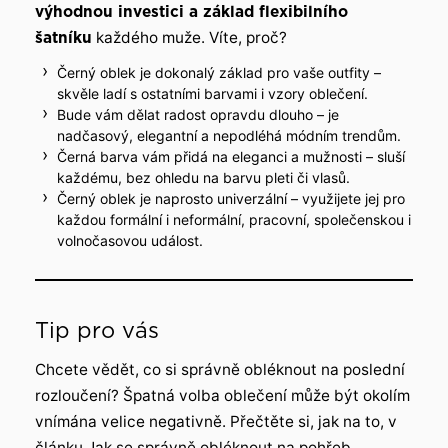
výhodnou investici a základ flexibilního
šatníku
každého muže. Víte, proč?
Černý oblek je dokonalý základ pro vaše outfity –
skvěle ladí s ostatními barvami i vzory oblečení.
Bude vám dělat radost opravdu dlouho – je
nadčasový, elegantní a nepodléhá módním trendům.
Černá barva vám přidá na eleganci a mužnosti – sluší
každému, bez ohledu na barvu pleti či vlasů.
Černý oblek je naprosto univerzální – využijete jej pro
každou formální i neformální, pracovní, společenskou i
volnočasovou událost.
Tip pro vás
Chcete vědět, co si správně obléknout na poslední
rozloučení? Špatná volba oblečení může být okolím
vnímána velice negativně. Přečtěte si, jak na to, v
článku
Jak se správně obléknout na pohřeb
.