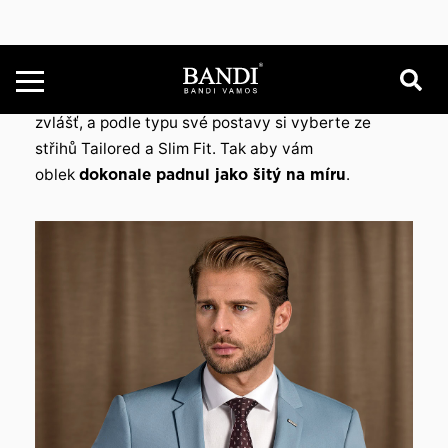
kompromisů
Nesedí vám obleky v konfekčních velikostech?
Vyzkoušejte si pohodlí kombinovatelného modelu
BANDI Estatio. Velikost kalhot a saka si zvolte
zvlášť, a podle typu své postavy si vyberte ze
střihů Tailored a Slim Fit. Tak aby vám
oblek
dokonale padnul jako šitý na míru
.