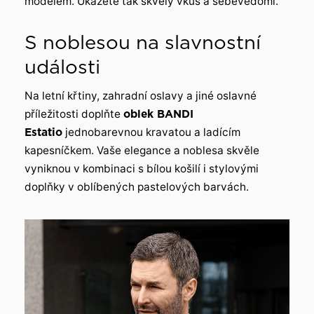
modelem. Ukážete tak skvělý vkus a sebevědomí.
S noblesou na slavnostní
události
Na letní křtiny, zahradní oslavy a jiné oslavné
příležitosti doplňte
oblek BANDI
Estatio
jednobarevnou kravatou a ladícím
kapesníčkem. Vaše elegance a noblesa skvěle
vyniknou v kombinaci s bílou košilí i stylovými
doplňky v oblíbených pastelových barvách.