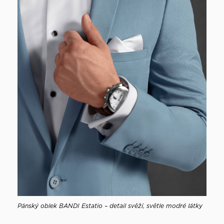
Pánský oblek BANDI Estatio – detail svěží, světle modré látky