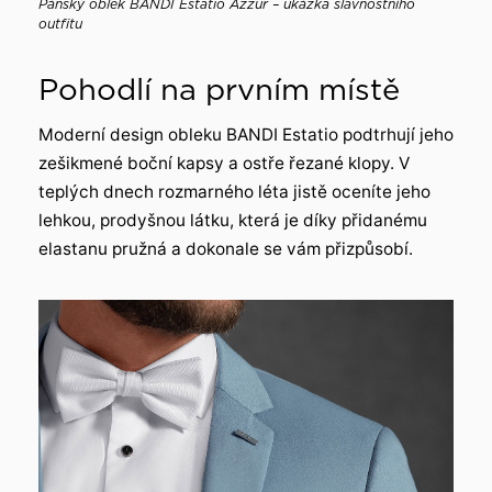
Pánský oblek BANDI Estatio Azzur – ukázka slavnostního
outfitu
Pohodlí na prvním místě
Moderní design obleku BANDI Estatio podtrhují jeho
zešikmené boční kapsy a ostře řezané klopy. V
teplých dnech rozmarného léta jistě oceníte jeho
lehkou, prodyšnou látku, která je díky přidanému
elastanu pružná a dokonale se vám přizpůsobí.