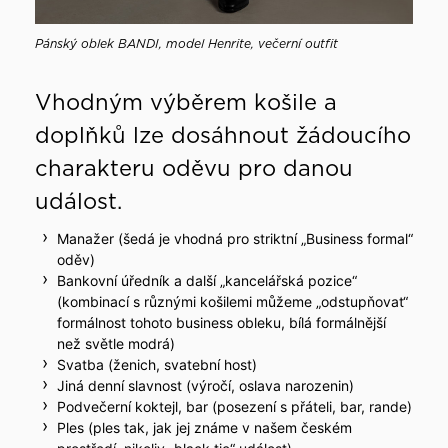
Pánský oblek BANDI, model Henrite, večerní outfit
Vhodným výběrem košile a
doplňků lze dosáhnout žádoucího
charakteru oděvu pro danou
událost.
Manažer (šedá je vhodná pro striktní „Business formal“
oděv)
Bankovní úředník a další „kancelářská pozice“
(kombinací s různými košilemi můžeme „odstupňovat“
formálnost tohoto business obleku, bílá formálnější
než světle modrá)
Svatba (ženich, svatební host)
Jiná denní slavnost (výročí, oslava narozenin)
Podvečerní koktejl, bar (posezení s přáteli, bar, rande)
Ples (ples tak, jak jej známe v našem českém