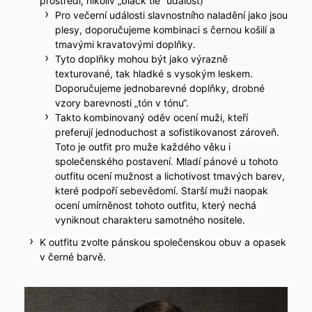
prostředí, nikoliv „black tie“ událost)
Pro večerní události slavnostního naladění jako jsou
plesy, doporučujeme kombinaci s černou košilí a
tmavými kravatovými doplňky.
Tyto doplňky mohou být jako výrazně
texturované, tak hladké s vysokým leskem.
Doporučujeme jednobarevné doplňky, drobné
vzory barevnosti „tón v tónu“.
Takto kombinovaný oděv ocení muži, kteří
preferují jednoduchost a sofistikovanost zároveň.
Toto je outfit pro muže každého věku i
společenského postavení. Mladí pánové u tohoto
outfitu ocení mužnost a lichotivost tmavých barev,
které podpoří sebevědomí. Starší muži naopak
ocení umírněnost tohoto outfitu, který nechá
vyniknout charakteru samotného nositele.
K outfitu zvolte pánskou společenskou obuv a opasek
v černé barvě.