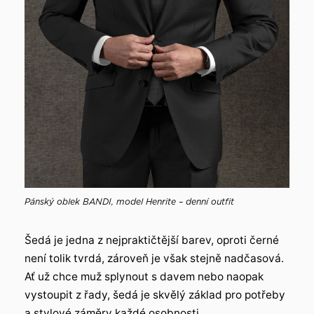
Pánský oblek BANDI, model Henrite – denní outfit
Šedá je jedna z nejpraktičtější barev, oproti černé
není tolik tvrdá, zároveň je však stejně nadčasová.
Ať už chce muž splynout s davem nebo naopak
vystoupit z řady, šedá je skvělý základ pro potřeby
a stylové záměry každé osobnosti.