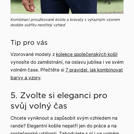
Kombinací proužkované košile a kravaty s výrazným vzorem
dodáte outfitu neotřelý vzhled
Tip pro vás
Vzorované modely z
kolekce společenských košil
vynosíte do zaměstnání, na oslavu jubilea i ve svém
volném čase. Přečtěte si
7 pravidel, jak kombinovat
barvy a vzory
.
5. Zvolte si eleganci pro
svůj volný čas
Chcete vyniknout a zapůsobit svým vzhledem na
rande? Elegantní košile nepatří jen do práce a na
společenské události. Zabodujete s ní i ve volném