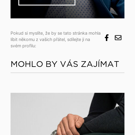
Pokud si myslíte, že by se tato stránka mohla
líbit někomu z vašich přátel, sdílejte ji na
svém profilu:
MOHLO BY VÁS ZAJÍMAT