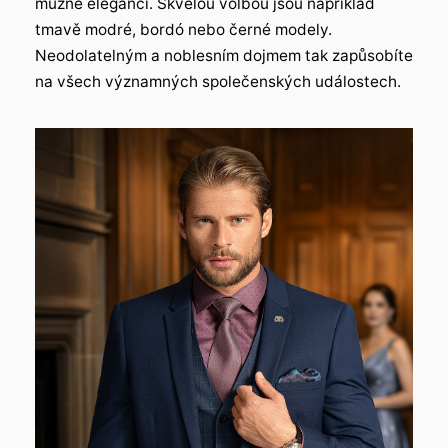
mužné eleganci. Skvělou volbou jsou například
tmavě modré, bordó nebo černé modely.
Neodolatelným a noblesním dojmem tak zapůsobíte
na všech významných společenských událostech.